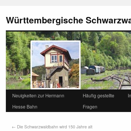
Württembergische Schwarzw
Neuigkeiten zur Hermann
Häufig gestellte
I
Hesse Bahn
Fragen
←
Die Schwarzwaldbahn wird 150 Jahre alt