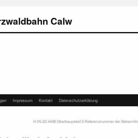
rzwaldbahn Calw
agen
Impressum
Kontakt
Datenschutzerklärung
H 05-22 HHB Oberbaupaket 3 Referenznummer der Bekannt