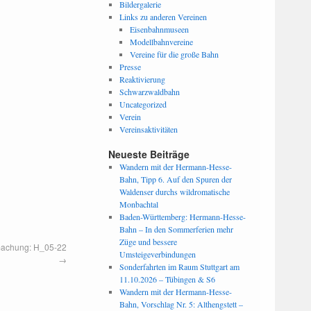
Bildergalerie
Links zu anderen Vereinen
Eisenbahnmuseen
Modellbahnvereine
Vereine für die große Bahn
Presse
Reaktivierung
Schwarzwaldbahn
Uncategorized
Verein
Vereinsaktivitäten
Neueste Beiträge
Wandern mit der Hermann-Hesse-
Bahn, Tipp 6. Auf den Spuren der
Waldenser durchs wildromatische
Monbachtal
Baden-Württemberg: Hermann-Hesse-
Bahn – In den Sommerferien mehr
Züge und bessere
machung: H_05-22
Umsteigeverbindungen
→
Sonderfahrten im Raum Stuttgart am
11.10.2026 – Tübingen & S6
Wandern mit der Hermann-Hesse-
Bahn, Vorschlag Nr. 5: Althengstett –