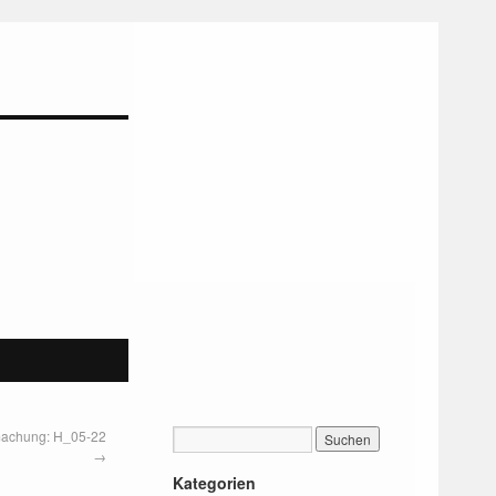
machung: H_05-22
→
Kategorien