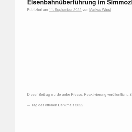
Eisenbahnüberführung im Simmozh
Publiziert am
11. September 2022
von
Markus Wiest
Dieser Beitrag wurde unter
Presse
,
Reaktivierung
veröffentlicht.
←
Tag des offenen Denkmals 2022