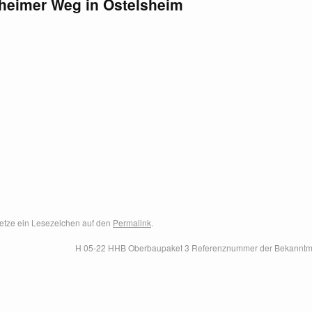
eimer Weg in Ostelsheim
 Setze ein Lesezeichen auf den
Permalink
.
H 05-22 HHB Oberbaupaket 3 Referenznummer der Bekannt