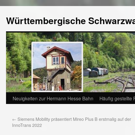
Württembergische Schwarzw
Neuigkeiten zur Hermann Hesse Bahn
Häufig gestellte
←
Siemens Mobility präsentiert Mireo Plus B erstmalig auf der
InnoTrans 2022