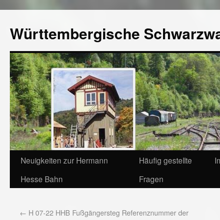
Württembergische Schwarzw
Neuigkeiten zur Hermann
Häufig gestellte
I
Hesse Bahn
Fragen
←
H 07-22 HHB Fußgängersteg Referenznummer der