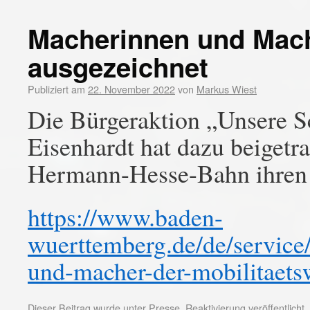
Macherinnen und Mach
ausgezeichnet
Publiziert am
22. November 2022
von
Markus Wiest
Die Bürgeraktion „Unsere 
Eisenhardt hat dazu beigetra
Hermann-Hesse-Bahn ihren D
https://www.baden-
wuerttemberg.de/de/service/
und-macher-der-mobilitaets
Dieser Beitrag wurde unter
Presse
,
Reaktivierung
veröffentlicht