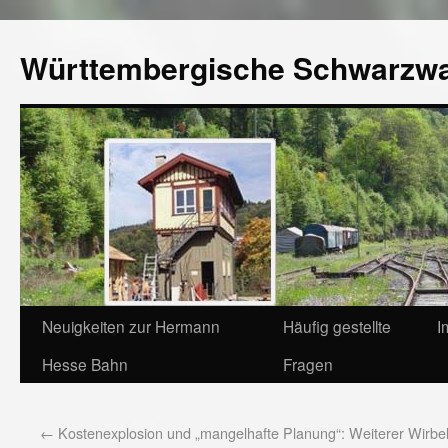
Württembergische Schwarzw
Neuigkeiten zur Hermann
Häufig gestellte
I
Hesse Bahn
Fragen
←
Kostenexplosion und „mangelhafte Planung“: Weiterer Wirbe