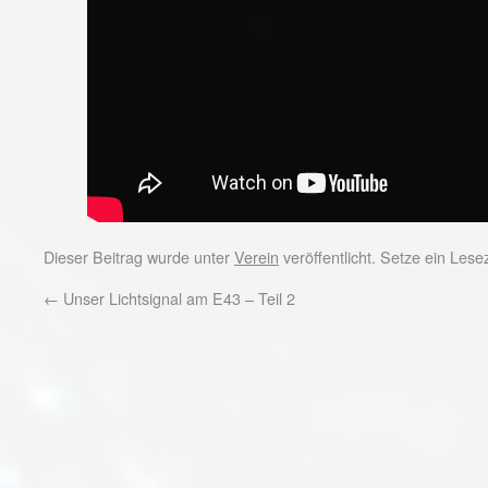
Dieser Beitrag wurde unter
Verein
veröffentlicht. Setze ein Les
←
Unser Lichtsignal am E43 – Teil 2