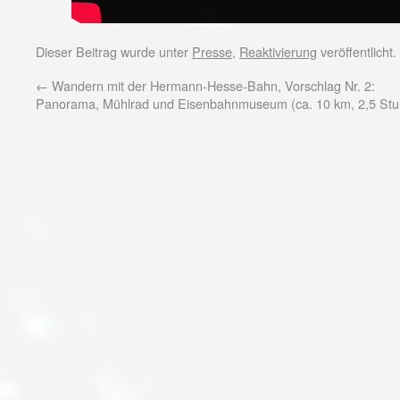
Dieser Beitrag wurde unter
Presse
,
Reaktivierung
veröffentlicht
←
Wandern mit der Hermann-Hesse-Bahn, Vorschlag Nr. 2:
Panorama, Mühlrad und Eisenbahnmuseum (ca. 10 km, 2,5 St