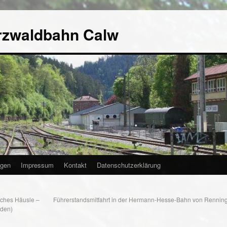
rzwaldbahn Calw
agen
Impressum
Kontakt
Datenschutzerklärung
ches Häusle –
Führerstandsmitfahrt in der Hermann-Hesse-Bahn von Rennin
nden)