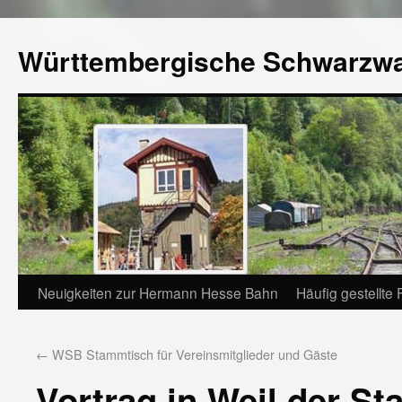
Württembergische Schwarzw
Neuigkeiten zur Hermann Hesse Bahn
Häufig gestellte
←
WSB Stammtisch für Vereinsmitglieder und Gäste
Vortrag in Weil der St