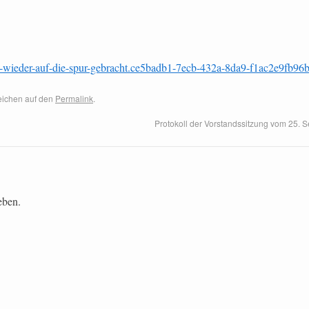
t-wieder-auf-die-spur-gebracht.ce5badb1-7ecb-432a-8da9-f1ac2e9fb96b
zeichen auf den
Permalink
.
Protokoll der Vorstandssitzung vom 25.
eben.