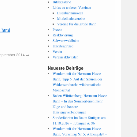
Bildergalerie
Links zu anderen Vereinen
Eisenbahnmuseen
Modellbahnvereine
Vereine für die große Bahn
.html
Presse
Reaktivierung
Schwarzwaldbahn
Uncategorized
Verein
 September 2014
→
Vereinsaktivitäten
Neueste Beiträge
Wandern mit der Hermann-Hesse-
Bahn, Tipp 6. Auf den Spuren der
Waldenser durchs wildromatische
Monbachtal
Baden-Württemberg: Hermann-Hesse-
Bahn – In den Sommerferien mehr
Züge und bessere
Umsteigeverbindungen
Sonderfahrten im Raum Stuttgart am
11.10.2026 – Tübingen & S6
Wandern mit der Hermann-Hesse-
Bahn, Vorschlag Nr. 5: Althengstett –