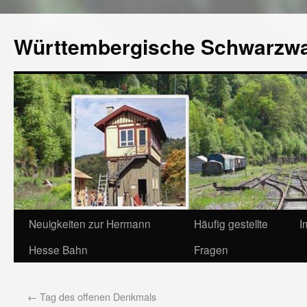
Württembergische Schwarzw
Neuigkeiten zur Hermann
Häufig gestellte
I
Hesse Bahn
Fragen
←
Tag des offenen Denkmals