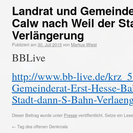
Landrat und Gemeinde
Calw nach Weil der St
Verlängerung
Publiziert am
30. Juli 2015
von
Markus Wiest
BBLive
http://www.bb-live.de/krz
Gemeinderat-Erst-Hesse-Bah
Stadt-dann-S-Bahn-Verlaen
Dieser Beitrag wurde unter
Presse
veröffentlicht. Setze ein Le
←
Tag des offenen Denkmals