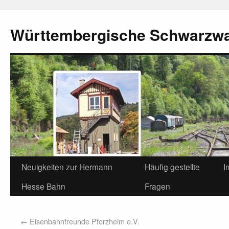
Württembergische Schwarzw
Neuigkeiten zur Hermann
Häufig gestellte
I
Hesse Bahn
Fragen
←
Eisenbahnfreunde Pforzheim e.V.