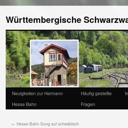
Württembergische Schwarzw
Neuigkeiten zur Hermann
Häufig gestellte
I
Hesse Bahn
Fragen
←
Hesse-Bahn Song auf schwäbisch