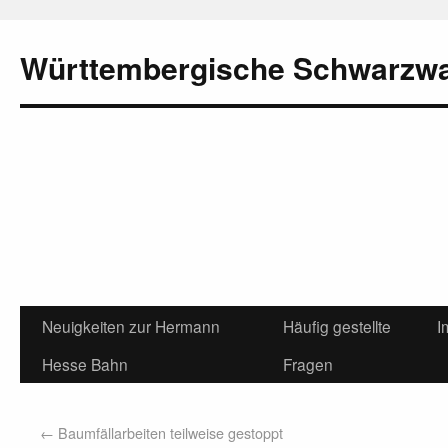
Württembergische Schwarzw
Neuigkeiten zur Hermann
Häufig gestellte
I
Hesse Bahn
Fragen
←
Baumfällarbeiten teilweise gestoppt