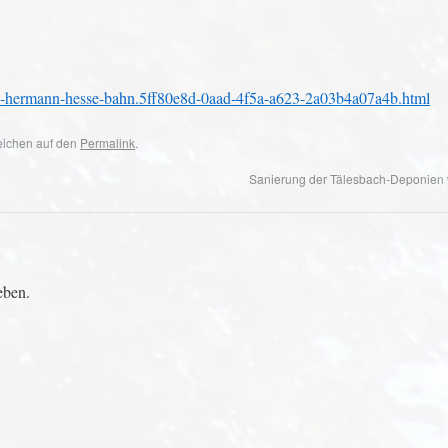
an-hermann-hesse-bahn.5ff80e8d-0aad-4f5a-a623-2a03b4a07a4b.html
zeichen auf den
Permalink
.
Sanierung der Tälesbach-Deponien w
eben.