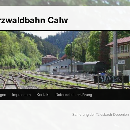
rzwaldbahn Calw
agen
Impressum
Kontakt
Datenschutzerklärung
Sanierung der Tälesbach-Deponien w