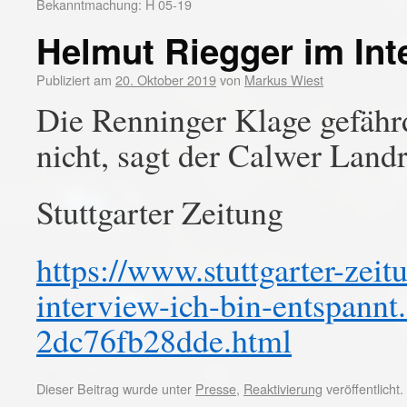
Bekanntmachung: H 05-19
Helmut Riegger im Int
Publiziert am
20. Oktober 2019
von
Markus Wiest
Die Renninger Klage gefäh
nicht, sagt der Calwer Land
Stuttgarter Zeitung
https://www.stuttgarter-zeit
interview-ich-bin-entspann
2dc76fb28dde.html
Dieser Beitrag wurde unter
Presse
,
Reaktivierung
veröffentlicht