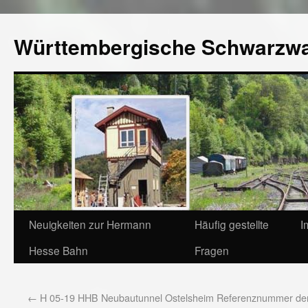
Württembergische Schwarzw
Neuigkeiten zur Hermann
Häufig gestellte
I
Hesse Bahn
Fragen
←
H 05-19 HHB Neubautunnel Ostelsheim Referenznummer de