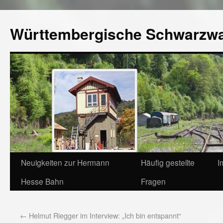
Württembergische Schwarzw
Neuigkeiten zur Hermann
Häufig gestellte
I
Hesse Bahn
Fragen
←
Helmut Riegger im Interview: „Ich bin entspannt“