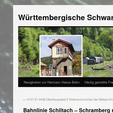
Württembergische Schwa
Neuigkeiten zur Hermann Hesse Bahn
Häufig gestellte Fr
←
H 07-21 HHB Oberbaupaket 2 Referenznummer der Bekanntm
Bahnlinie Schiltach – Schramberg r