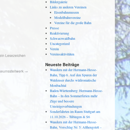
Bildergalerie
Links zu anderen Vereinen
Eisenbahnmuseen
Modellbahnvereine
Vereine für die große Bahn
Presse
Reaktivierung
Schwarzwaldbahn
Uncategorized
Verein
Vereinsaktivitäten
 ein Lesezeichen
Neueste Beiträge
Wandern mit der Hermann-Hesse-
useumsstellwerk
→
Bahn, Tipp 6. Auf den Spuren der
Waldenser durchs wildromatische
Monbachtal
Baden-Württemberg: Hermann-Hesse-
Bahn – In den Sommerferien mehr
Züge und bessere
Umsteigeverbindungen
Sonderfahrten im Raum Stuttgart am
11.10.2026 – Tübingen & S6
Wandern mit der Hermann-Hesse-
Bahn, Vorschlag Nr. 5: Althengstett –