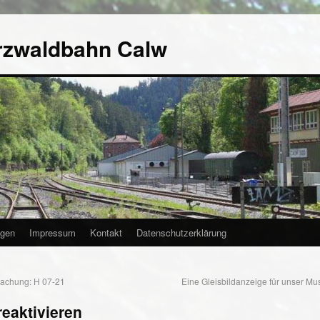
rzwaldbahn Calw
agen
Impressum
Kontakt
Datenschutzerklärung
achung: H 07-21
Eine Gleisbildanzeige für unser M
eaktivieren