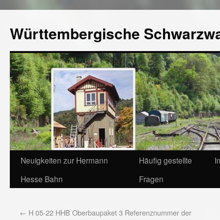
Württembergische Schwarzw
Neuigkeiten zur Hermann
Häufig gestellte
I
Hesse Bahn
Fragen
←
H 05-22 HHB Oberbaupaket 3 Referenznummer der