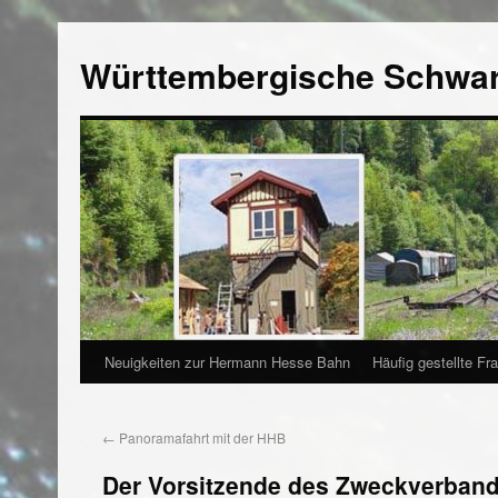
Württembergische Schwa
Neuigkeiten zur Hermann Hesse Bahn
Häufig gestellte Fr
←
Panoramafahrt mit der HHB
Der Vorsitzende des Zweckverband