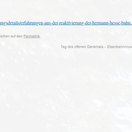
tungsdetails/erfahrungen-aus-der-reaktivierung-der-hermann-hesse-bahn
zeichen auf den
Permalink
.
Tag des offenen Denkmals – Eisenbahnmuse