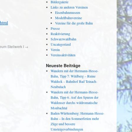
Bildergalerie
Links zu anderen Vereinen
Eisenbahnmuseen
Modellbahnvereine
.html
Vereine für die große Bahn
Presse
Reaktivierung
Schwarzwaldbahn
Uncategorized
um Stellwerk I
→
Verein
Vereinsaktivitäten
Neueste Beiträge
Wandern mit der Hermann-Hesse-
Bahn, Tipp 7: Wildberg – Ruine
Waldeck – Bahnhof Bad Teinach-
Neubulach
Wandern mit der Hermann-Hesse-
Bahn, Tipp 6. Auf den Spuren der
Waldenser durchs wildromatische
Monbachtal
Baden-Württemberg: Hermann-Hesse-
Bahn – In den Sommerferien mehr
Züge und bessere
Umsteigeverbindungen