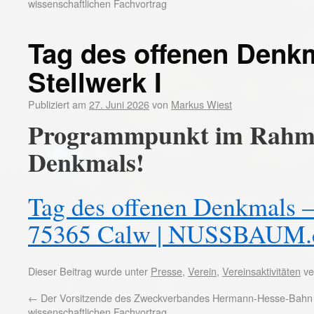
wissenschaftlichen Fachvortrag
Tag des offenen Den
Stellwerk I
Publiziert am
27. Juni 2026
von
Markus Wiest
Programmpunkt im Rahme
Denkmals!
Tag des offenen Denkmals –
75365 Calw | NUSSBAUM.
Dieser Beitrag wurde unter
Presse
,
Verein
,
Vereinsaktivitäten
ve
←
Der Vorsitzende des Zweckverbandes Hermann-Hesse-Bahn 
wissenschaftlichen Fachvortrag