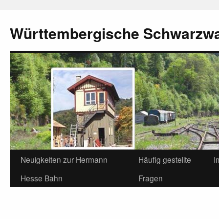
Württembergische Schwarzw
Neuigkeiten zur Hermann
Häufig gestellte
I
Hesse Bahn
Fragen