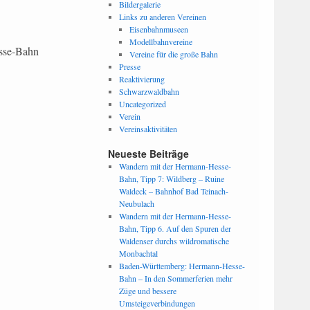
Bildergalerie
Links zu anderen Vereinen
Eisenbahnmuseen
Modellbahnvereine
esse-Bahn
Vereine für die große Bahn
Presse
Reaktivierung
Schwarzwaldbahn
Uncategorized
Verein
Vereinsaktivitäten
Neueste Beiträge
Wandern mit der Hermann-Hesse-
Bahn, Tipp 7: Wildberg – Ruine
Waldeck – Bahnhof Bad Teinach-
Neubulach
Wandern mit der Hermann-Hesse-
Bahn, Tipp 6. Auf den Spuren der
Waldenser durchs wildromatische
Monbachtal
Baden-Württemberg: Hermann-Hesse-
Bahn – In den Sommerferien mehr
Züge und bessere
Umsteigeverbindungen