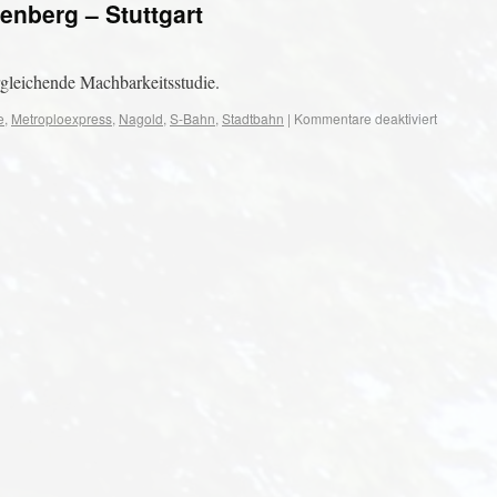
nberg – Stuttgart
leichende Machbarkeitsstudie.
e
,
Metroploexpress
,
Nagold
,
S-Bahn
,
Stadtbahn
|
Kommentare deaktiviert