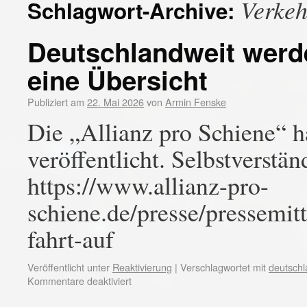
Verkeh
Schlagwort-Archive:
Deutschlandweit werde
eine Übersicht
Publiziert am
22. Mai 2026
von
Armin Fenske
Die „Allianz pro Schiene“ h
veröffentlicht. Selbstverstä
https://www.allianz-pro-
schiene.de/presse/pressemit
fahrt-auf
Veröffentlicht unter
Reaktivierung
|
Verschlagwortet mit
deutschl
Kommentare deaktiviert