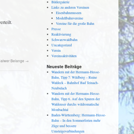
Bildergalerie
Links zu anderen Vereinen
Eisenbahnmuseen
Modellbahnvereine
rteilt.
Vereine für die große Bahn
Presse
Reaktivierung
Schwarzwaldbahn
Uncategorized
Verein
Vereinsaktivitäten
 Calwer Belange
→
Neueste Beiträge
Wandern mit der Hermann-Hesse-
Bahn, Tipp 7: Wildberg – Ruine
Waldeck – Bahnhof Bad Teinach-
Neubulach
Wandern mit der Hermann-Hesse-
Bahn, Tipp 6. Auf den Spuren der
Waldenser durchs wildromatische
Monbachtal
Baden-Württemberg: Hermann-Hesse-
Bahn – In den Sommerferien mehr
Züge und bessere
Umsteigeverbindungen