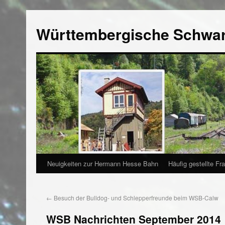
Württembergische Schwa
Neuigkeiten zur Hermann Hesse Bahn
Häufig gestellte Fr
←
Besuch der Bulldog- und Schlepperfreunde beim WSB-Calw
WSB Nachrichten September 2014