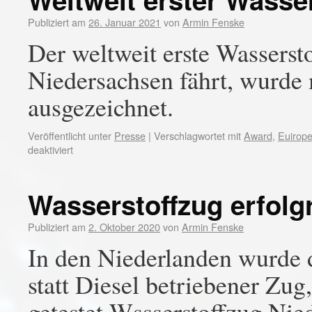
Publiziert am
26. Januar 2021
von
Armin Fenske
Der weltweit erste Wassersto
Niedersachsen fährt, wurd
ausgezeichnet.
Veröffentlicht unter
Presse
|
Verschlagwortet mit
Award
,
Euirop
deaktiviert
Wasserstoffzug erfolgr
Publiziert am
2. Oktober 2020
von
Armin Fenske
In den Niederlanden wurde de
statt Diesel betriebener Zug,
getestet.Wssserstoffzug Nie