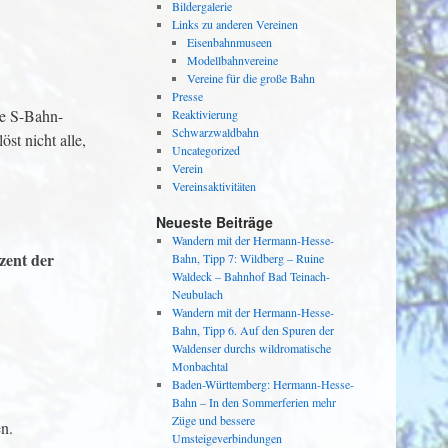
Bildergalerie
Links zu anderen Vereinen
Eisenbahnmuseen
Modellbahnvereine
Vereine für die große Bahn
Presse
te S-Bahn-
Reaktivierung
Schwarzwaldbahn
st nicht alle,
Uncategorized
Verein
Vereinsaktivitäten
Neueste Beiträge
Wandern mit der Hermann-Hesse-
zent der
Bahn, Tipp 7: Wildberg – Ruine
Waldeck – Bahnhof Bad Teinach-
Neubulach
Wandern mit der Hermann-Hesse-
Bahn, Tipp 6. Auf den Spuren der
Waldenser durchs wildromatische
Monbachtal
Baden-Württemberg: Hermann-Hesse-
Bahn – In den Sommerferien mehr
Züge und bessere
en.
Umsteigeverbindungen