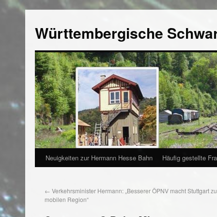
Württembergische Schwa
Neuigkeiten zur Hermann Hesse Bahn
Häufig gestellte Fr
←
Verkehrsminister Hermann: „Besserer ÖPNV macht Stuttgart zu 
mobilen Region“