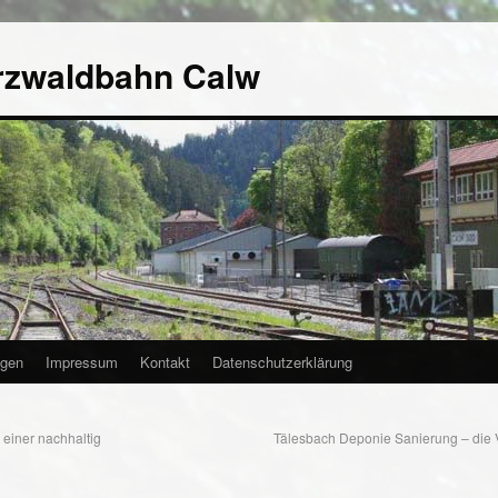
rzwaldbahn Calw
agen
Impressum
Kontakt
Datenschutzerklärung
einer nachhaltig
Tälesbach Deponie Sanierung – die