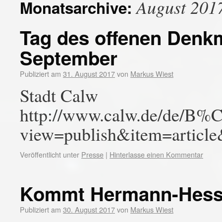
August 201
Monatsarchive:
Tag des offenen Denk
September
Publiziert am
31. August 2017
von
Markus Wiest
Stadt Calw
http://www.calw.de/de/B%C
view=publish&item=articl
Veröffentlicht unter
Presse
|
Hinterlasse einen Kommentar
Kommt Hermann-Hesse
Publiziert am
30. August 2017
von
Markus Wiest