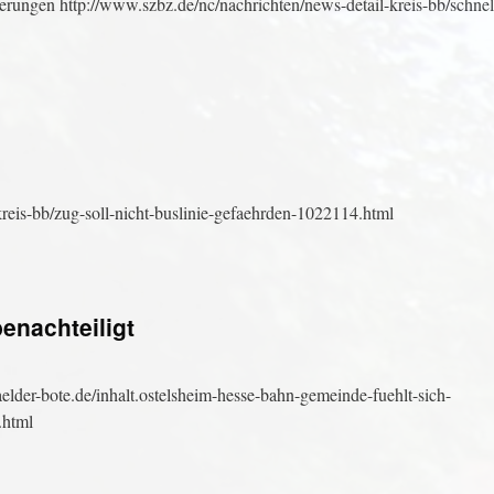
ungen http://www.szbz.de/nc/nachrichten/news-detail-kreis-bb/schnell
kreis-bb/zug-soll-nicht-buslinie-gefaehrden-1022114.html
enachteiligt
er-bote.de/inhalt.ostelsheim-hesse-bahn-gemeinde-fuehlt-sich-
.html