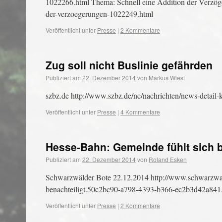
1022266.html Thema: Schnell eine Addition der Verzöger
der-verzoegerungen-1022249.html
Veröffentlicht unter
Presse
|
2 Kommentare
Zug soll nicht Buslinie gefährden
Publiziert am
22. Dezember 2014
von
Markus Wiest
szbz.de http://www.szbz.de/nc/nachrichten/news-detail-
Veröffentlicht unter
Presse
|
4 Kommentare
Hesse-Bahn: Gemeinde fühlt sich b
Publiziert am
22. Dezember 2014
von
Roland Esken
Schwarzwälder Bote 22.12.2014 http://www.schwarzwaeld
benachteiligt.50c2bc90-a798-4393-b366-ec2b3d42a841
Veröffentlicht unter
Presse
|
2 Kommentare