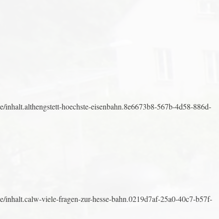
/inhalt.althengstett-hoechste-eisenbahn.8e6673b8-567b-4d58-886d-
/inhalt.calw-viele-fragen-zur-hesse-bahn.0219d7af-25a0-40c7-b57f-