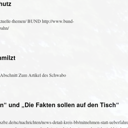
hutz
aktuelle-themen/ BUND http://www.bund-
bahn/
hmilzt
 Abschnitt Zum Artikel des Schwabo
“ und „Die Fakten sollen auf den Tisch“
zbz.de/nc/nachrichten/news-detail-kreis-bb/mitnehmen-statt-ueberfahr