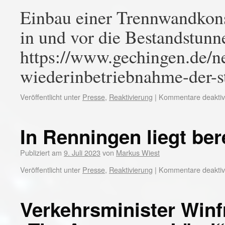
Einbau einer Trennwandkon
in und vor die Bestandstunn
https://www.gechingen.de/
wiederinbetriebnahme-der-st
Veröffentlicht unter
Presse
,
Reaktivierung
|
Kommentare deaktivi
In Renningen liegt ber
Publiziert am
9. Juli 2023
von
Markus Wiest
Veröffentlicht unter
Presse
,
Reaktivierung
|
Kommentare deaktivi
Verkehrsminister Winf