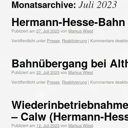
Juli 2023
Monatsarchive:
Hermann-Hesse-Bahn
Publiziert am
27. Juli 2023
von
Markus Wiest
Veröffentlicht unter
Presse
,
Reaktivierung
|
Kommentare deaktivi
Bahnübergang bei Alt
Publiziert am
22. Juli 2023
von
Markus Wiest
Veröffentlicht unter
Presse
,
Reaktivierung
|
Kommentare deaktivi
Wiederinbetriebnahme 
– Calw (Hermann-Hes
Publiziert am
12. Juli 2023
von
Markus Wiest