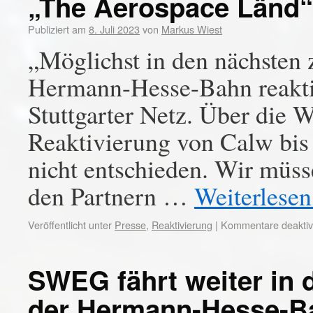
„The Aerospace Länd“
Publiziert am
8. Juli 2023
von
Markus Wiest
„Möglichst in den nächsten 
Hermann-Hesse-Bahn reaktiv
Stuttgarter Netz. Über die 
Reaktivierung von Calw bis 
nicht entschieden. Wir müs
den Partnern …
Weiterlese
Veröffentlicht unter
Presse
,
Reaktivierung
|
Kommentare deaktivi
SWEG fährt weiter in 
der Hermann-Hesse-B