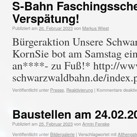
S-Bahn Faschingsscher
Verspätung!
Publiziert am
26. Februar 2023
von
Markus Wiest
Bürgeraktion Unsere Schwa
KornSie bot am Samstag ein
an****- zu Fuß!* http://ww
schwarzwaldbahn.de/index
Veröffentlicht unter
Presse
,
Reaktivierung
|
Kommentare deaktivi
Baustellen am 24.02.2
Publiziert am
25. Februar 2023
von
Armin Fenske
Veröffentlicht unter
Bildergalerie
|
Verschlagwortet mit
Althengst