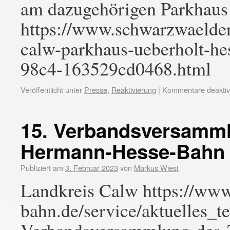
am dazugehörigen Parkhaus 
https://www.schwarzwaelder-
calw-parkhaus-ueberholt-h
98c4-163529cd0468.html
Veröffentlicht unter
Presse
,
Reaktivierung
|
Kommentare deaktivi
15. Verbandsversamm
Hermann-Hesse-Bahn 
Publiziert am
3. Februar 2023
von
Markus Wiest
Landkreis Calw https://ww
bahn.de/service/aktuelles_t