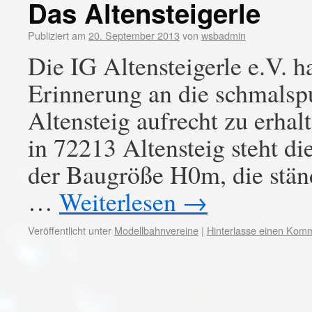
Das Altensteigerle
Publiziert am
20. September 2013
von
wsbadmin
Die IG Altensteigerle e.V. 
Erinnerung an die schmalsp
Altensteig aufrecht zu erhal
in 72213 Altensteig steht d
der Baugröße H0m, die ständ
…
Weiterlesen
→
Veröffentlicht unter
Modellbahnvereine
|
Hinterlasse einen Kom