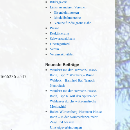
Bildergalerie
Links zu anderen Vereinen
Eisenbahnmuseen
Modellbahnvereine
Vereine für die große Bahn
Presse
Reaktivierung
Schwarzwaldbahn
Uncategorized
Verein
Vereinsaktivitäten
Neueste Beiträge
Wandern mit der Hermann-Hesse-
Bahn, Tipp 7: Wildberg – Ruine
.d4666236-a547-
Waldeck – Bahnhof Bad Teinach-
Neubulach
Wandern mit der Hermann-Hesse-
Bahn, Tipp 6. Auf den Spuren der
Waldenser durchs wildromatische
Monbachtal
Baden-Württemberg: Hermann-Hesse-
Bahn – In den Sommerferien mehr
Züge und bessere
Umsteigeverbindungen