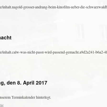
/inhalt.nagold-grosser-andrang-beim-kinofilm-ueber-die-schwarzwald
macht
e/inhalt.calw-was-nicht-passt-wird-passend-gemacht.a9d2a241-b6a2-4
, den 8. April 2017
unserem Terminkalender hinterlegt.
tar