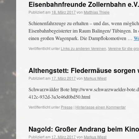
Eisenbahnfreunde Zollernbahn e.V
Publiziert am
18. März 2017
von
Matthias Thiele
Schienenfahrzeuge zu erhalten – und das, wenn möglich
Eisenbahnbegeisterter im Raum Balingen/ Tübingen. In d
einen großen Wagenpark. Die Dampflokomotiven …
We
Veröffentlicht unter
Links zu anderen Vereinen
,
Vereine für die g
Althengstett: Fledermäuse sorgen w
Publiziert am
17. März 2017
von
Markus Wiest
Schwarzwälder Bote http://www.schwarzwaelder-bote.de/
412c-932d-3a3e46d0bd50.html
Veröffentlicht unter
Presse
|
Hinterlasse einen Kommentar
Nagold: Großer Andrang beim Kino
Publiziert am
17. März 2017
von
Markus Wiest