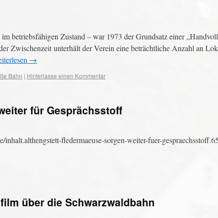
.
 im betriebsfähigen Zustand – war 1973 der Grundsatz einer „Handvol
er Zwischenzeit unterhält der Verein eine beträchtliche Anzahl an L
iterlesen
→
roße Bahn
|
Hinterlasse einen Kommentar
eiter für Gesprächsstoff
inhalt.althengstett-fledermaeuse-sorgen-weiter-fuer-gespraechsstoff.
film über die Schwarzwaldbahn