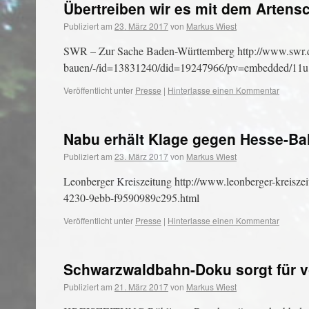
Übertreiben wir es mit dem Artens
Publiziert am
23. März 2017
von
Markus Wiest
SWR – Zur Sache Baden-Württemberg http://www.swr.de/
bauen/-/id=13831240/did=19247966/pv=embedded/11u8
Veröffentlicht unter
Presse
|
Hinterlasse einen Kommentar
Nabu erhält Klage gegen Hesse-Ba
Publiziert am
23. März 2017
von
Markus Wiest
Leonberger Kreiszeitung http://www.leonberger-kreiszei
4230-9ebb-f9590989c295.html
Veröffentlicht unter
Presse
|
Hinterlasse einen Kommentar
Schwarzwaldbahn-Doku sorgt für v
Publiziert am
21. März 2017
von
Markus Wiest