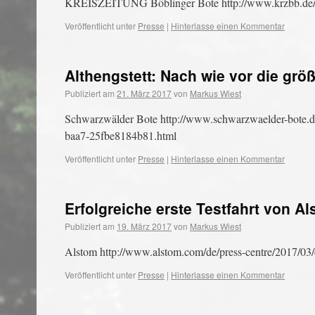
KREISZEITUNG Böblinger Bote http://www.krzbb.de/k
Veröffentlicht unter
Presse
|
Hinterlasse einen Kommentar
Althengstett: Nach wie vor die grö
Publiziert am
21. März 2017
von
Markus Wiest
Schwarzwälder Bote http://www.schwarzwaelder-bote.de/
baa7-25fbe8184b81.html
Veröffentlicht unter
Presse
|
Hinterlasse einen Kommentar
Erfolgreiche erste Testfahrt von A
Publiziert am
19. März 2017
von
Markus Wiest
Alstom http://www.alstom.com/de/press-centre/2017/03/er
Veröffentlicht unter
Presse
|
Hinterlasse einen Kommentar