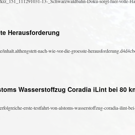
rz_151_111291031-13-_Schwarzwaldbahn-Doku-sorgt-fuer-volle-Hae
ßte Herausforderung
inhalt.althengstett-nach-wie-vor-die-groesste-herausforderung.d4d4c
lstoms Wasserstoffzug Coradia iLint bei 80 k
folgreiche-erste-testfahrt-von-alstoms-wasserstoffzug-coradia-ilint-be