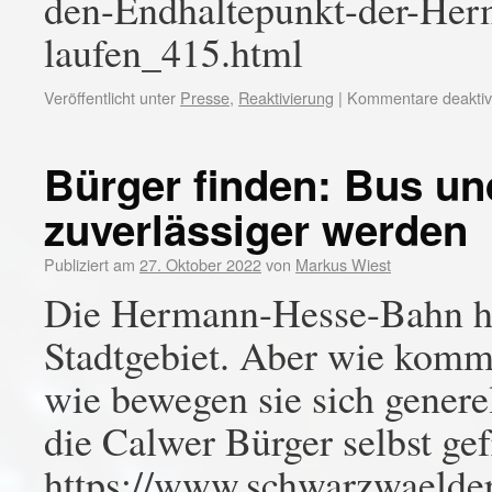
den-Endhaltepunkt-der-He
laufen_415.html
Veröffentlicht unter
Presse
,
Reaktivierung
|
Kommentare deaktivi
Bürger finden: Bus u
zuverlässiger werden
Publiziert am
27. Oktober 2022
von
Markus Wiest
Die Hermann-Hesse-Bahn ha
Stadtgebiet. Aber wie kom
wie bewegen sie sich generel
die Calwer Bürger selbst ge
https://www.schwarzwaelder-