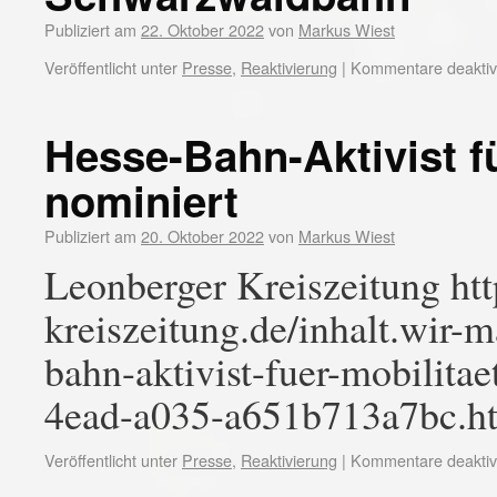
Publiziert am
22. Oktober 2022
von
Markus Wiest
Veröffentlicht unter
Presse
,
Reaktivierung
|
Kommentare deaktivi
Hesse-Bahn-Aktivist fü
nominiert
Publiziert am
20. Oktober 2022
von
Markus Wiest
Leonberger Kreiszeitung ht
kreiszeitung.de/inhalt.wir-
bahn-aktivist-fuer-mobilita
4ead-a035-a651b713a7bc.h
Veröffentlicht unter
Presse
,
Reaktivierung
|
Kommentare deaktivi