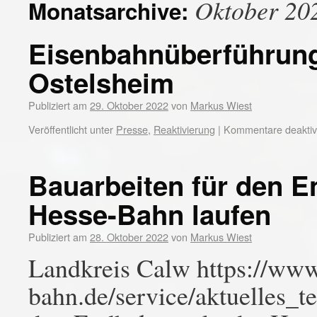
Oktober 20
Monatsarchive:
Eisenbahnüberführun
Ostelsheim
Publiziert am
29. Oktober 2022
von
Markus Wiest
Veröffentlicht unter
Presse
,
Reaktivierung
|
Kommentare deaktivi
Bauarbeiten für den 
Hesse-Bahn laufen
Publiziert am
28. Oktober 2022
von
Markus Wiest
Landkreis Calw https://ww
bahn.de/service/aktuelles