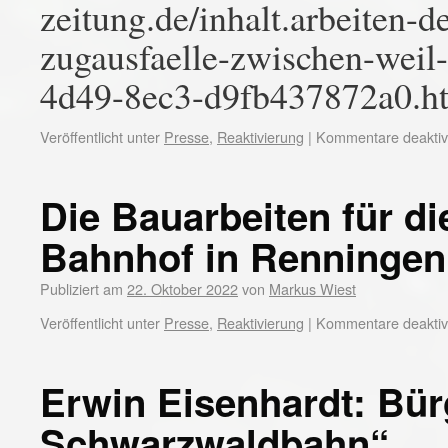
zeitung.de/inhalt.arbeiten-
zugausfaelle-zwischen-weil
4d49-8ec3-d9fb437872a0.h
Veröffentlicht unter
Presse
,
Reaktivierung
|
Kommentare deaktivi
Die Bauarbeiten für 
Bahnhof in Renningen 
Publiziert am
22. Oktober 2022
von
Markus Wiest
Veröffentlicht unter
Presse
,
Reaktivierung
|
Kommentare deaktivi
Erwin Eisenhardt: Bür
Schwarzwaldbahn“