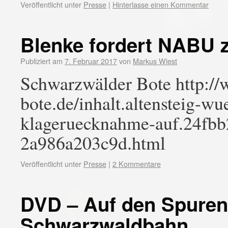
Veröffentlicht unter
Presse
|
Hinterlasse einen Kommentar
Blenke fordert NABU 
Publiziert am
7. Februar 2017
von
Markus Wiest
Schwarzwälder Bote http:/
bote.de/inhalt.altensteig-wu
klageruecknahme-auf.24fbb
2a986a203c9d.html
Veröffentlicht unter
Presse
|
2 Kommentare
DVD – Auf den Spuren
Schwarzwaldbahn