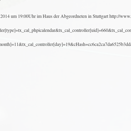
14 um 19:00Uhr im Haus der Abgeordneten in Stuttgart http://www.
er[type]=tx_cal_phpicalendar&tx_cal_controller[uid]=660&tx_cal_cont
r[month]=11&tx_cal_controller[day]=19&cHash=cc6ca2ca7da6525b3dd