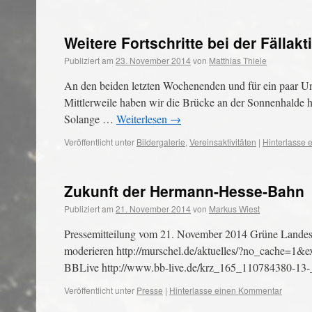
Weitere Fortschritte bei der Fälla
Publiziert am
23. November 2014
von
Matthias Thiele
An den beiden letzten Wochenenden und für ein paar Un
Mittlerweile haben wir die Brücke an der Sonnenhalde hi
Solange …
Weiterlesen
→
Veröffentlicht unter
Bildergalerie
,
Vereinsaktivitäten
|
Hinterlasse
Zukunft der Hermann-Hesse-Bahn
Publiziert am
21. November 2014
von
Markus Wiest
Pressemitteilung vom 21. November 2014 Grüne Landes-
moderieren http://murschel.de/aktuelles/?no_cach
BBLive http://www.bb-live.de/krz_165_110784380-13-
Veröffentlicht unter
Presse
|
Hinterlasse einen Kommentar