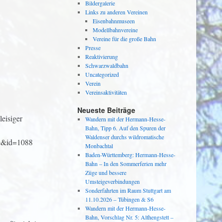
Bildergalerie
Links zu anderen Vereinen
Eisenbahnmuseen
Modellbahnvereine
Vereine für die große Bahn
Presse
Reaktivierung
Schwarzwaldbahn
Uncategorized
Verein
Vereinsaktivitäten
Neueste Beiträge
eisiger
Wandern mit der Hermann-Hesse-
Bahn, Tipp 6. Auf den Spuren der
Waldenser durchs wildromatische
le&id=1088
Monbachtal
Baden-Württemberg: Hermann-Hesse-
Bahn – In den Sommerferien mehr
Züge und bessere
Umsteigeverbindungen
Sonderfahrten im Raum Stuttgart am
11.10.2026 – Tübingen & S6
Wandern mit der Hermann-Hesse-
Bahn, Vorschlag Nr. 5: Althengstett –