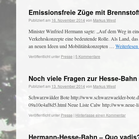
Emissionsfreie Züge mit Brennstoff
Publiziert am
16. November 2014
von
Markus Wiest
Minister Winfried Hermann sagte: „Auf dem Weg in eine 
Verkehrskonzepte eine bedeutende Rolle. Als Land, das s
an neuen Ideen und Mobilitätskonzepten …
Weiterlese
Veröffentlicht unter
Presse
|
5 Kommentare
Noch viele Fragen zur Hesse-Bahn
Publiziert am
13. November 2014
von
Markus Wiest
Schwarzwälder Bote http://www.schwarzwaelder-bote.de
09a10e4af8d5.html Neue Liste Calw http://www.neue-l
Veröffentlicht unter
Presse
|
Hinterlasse einen Kommentar
Hermann-Hesse-Bahn – Quo vadis