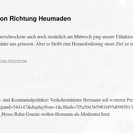
ktion Richtung Heumaden
erschrockene auch noch zusätzlich am Mittwoch ging unsere Fällaktion
nter uns gelassen. Aber es bleibt eine Herausforderung unser Ziel zu e
 einen Kommentar
 und Kommunalpolitiker: Verkehrsminister Hermann soll weiteren Pro
e=1&expand=544147&displayNon=1&cHash=7f5a504365981bf95d098501
_Hesse-Bahn-Gruene-wollen-Hermann-als-Moderator.html