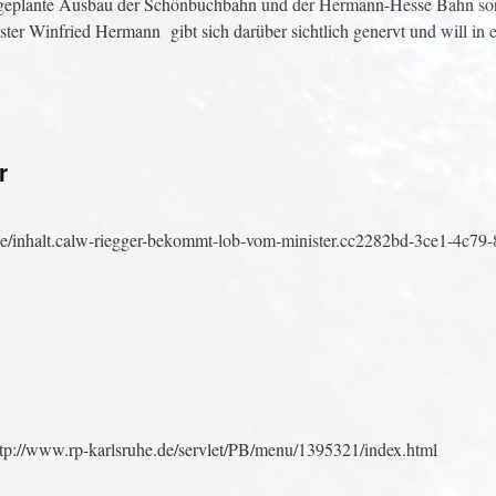
er geplante Ausbau der Schönbuchbahn und der Hermann-Hesse Bahn sorg
er Winfried Hermann gibt sich darüber sichtlich genervt und will in
r
e/inhalt.calw-riegger-bekommt-lob-vom-minister.cc2282bd-3ce1-4c79-
tp://www.rp-karlsruhe.de/servlet/PB/menu/1395321/index.html