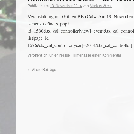
Publiziert am
13. November 2014
von
Markus Wiest
Veranstaltung mit Grünen BB+Calw Am 19. November 20
tschenk.de/index.php?
id=1580&tx_cal_controller[view]=event&tx_cal_controll
list|page_id-
1576&tx_cal_controller[year]=2014&tx_cal_controlle
Veröffentlicht unter
Presse
|
Hinterlasse einen Kommentar
←
Ältere Beiträge