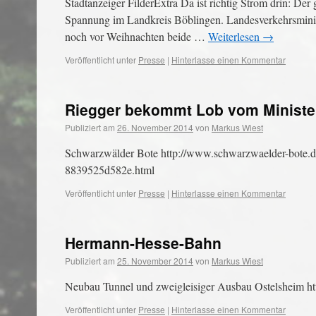
Stadtanzeiger FilderExtra Da ist richtig Strom drin: D
Spannung im Landkreis Böblingen. Landesverkehrsminist
noch vor Weihnachten beide …
Weiterlesen
→
Veröffentlicht unter
Presse
|
Hinterlasse einen Kommentar
Riegger bekommt Lob vom Ministe
Publiziert am
26. November 2014
von
Markus Wiest
Schwarzwälder Bote http://www.schwarzwaelder-bote.d
8839525d582e.html
Veröffentlicht unter
Presse
|
Hinterlasse einen Kommentar
Hermann-Hesse-Bahn
Publiziert am
25. November 2014
von
Markus Wiest
Neubau Tunnel und zweigleisiger Ausbau Ostelsheim ht
Veröffentlicht unter
Presse
|
Hinterlasse einen Kommentar