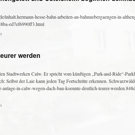
e/inhalt.hermann-hesse-bahn-arbeiten-an-bahnuebergaengen-in-altheng
88ba-ed7ef6990ff3.html
rt
teurer werden
en Stadtwerken Calw. Er spricht vom künftigen „Park-and-Ride“-Park
ch: Selbst der Laie kann jeden Tag Fortschritte erkennen. Schwarzwäld
de-anlage-in-calw-wegen-dach-bau-koennte-deutlich-teurer-werden.848
rt