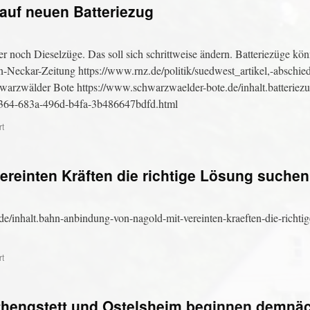
auf neuen Batteriezug
r noch Dieselzüge. Das soll sich schrittweise ändern. Batteriezüge k
n-Neckar-Zeitung https://www.rnz.de/politik/suedwest_artikel,-abschie
hwarzwälder Bote https://www.schwarzwaelder-bote.de/inhalt.batteriez
cbc364-683a-496d-b4fa-3b486647bdfd.html
rt
reinten Kräften die richtige Lösung suchen
/inhalt.bahn-anbindung-von-nagold-mit-vereinten-kraeften-die-richtig
rt
thengstett und Ostelsheim beginnen demnä