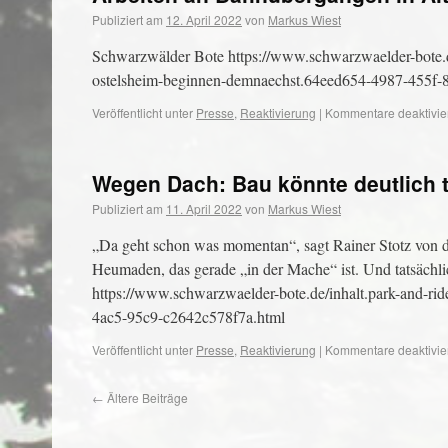
Publiziert am
12. April 2022
von
Markus Wiest
Schwarzwälder Bote https://www.schwarzwaelder-bote.d
ostelsheim-beginnen-demnaechst.64eed654-4987-455f-
Veröffentlicht unter
Presse
,
Reaktivierung
|
Kommentare deaktivie
Wegen Dach: Bau könnte deutlich 
Publiziert am
11. April 2022
von
Markus Wiest
„Da geht schon was momentan“, sagt Rainer Stotz von d
Heumaden, das gerade „in der Mache“ ist. Und tatsächli
https://www.schwarzwaelder-bote.de/inhalt.park-and-ri
4ac5-95c9-c2642c578f7a.html
Veröffentlicht unter
Presse
,
Reaktivierung
|
Kommentare deaktivie
←
Ältere Beiträge