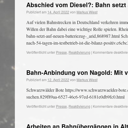
Abschied vom Diesel?: Bahn setzt 
Publiziert am
14. April 2022
von
Markus Wiest
Auf vielen Bahnstrecken in Deutschland verkehren imme
Willen der Bahn dabei eine wichtige Rolle spielen. Rhei
bahn-setzt-auf-neuen-batteriezug-_arid,868987.html Sc
nach-54-tagen-im-testbetrieb-ist-die-bilanz-positiv.c6
Veröffentlicht unter
Presse
,
Reaktivierung
|
Kommentare deaktivie
Bahn-Anbindung von Nagold: Mit ve
Publiziert am
12. April 2022
von
Markus Wiest
Schwarzwälder Bote https://www.schwarzwaelder-bote.de
suchen.829f89aa-6527-46c6-97ed-6181e0db9fc0.html
Veröffentlicht unter
Presse
,
Reaktivierung
|
Kommentare deaktivie
Arbeiten an Bahnübergängen in Al