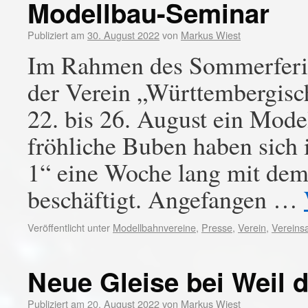
Modellbau-Seminar
Publiziert am
30. August 2022
von
Markus Wiest
Im Rahmen des Sommerferi
der Verein „Württembergis
22. bis 26. August ein Mod
fröhliche Buben haben sic
1“ eine Woche lang mit de
beschäftigt. Angefangen …
Veröffentlicht unter
Modellbahnvereine
,
Presse
,
Verein
,
Vereinsa
Neue Gleise bei Weil d
Publiziert am
20. August 2022
von
Markus Wiest