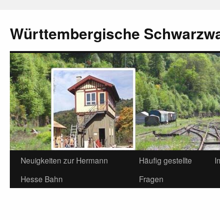
Württembergische Schwarzw
Neuigkeiten zur Hermann
Häufig gestellte
I
Hesse Bahn
Fragen