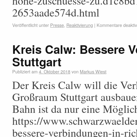
hohe-zuschuesse-zu.d1c8bd
2653aade574d.html
Veröffentlicht unter
Presse
,
Reaktivierung
|
Kommentare deaktivi
Kreis Calw: Bessere V
Stuttgart
Publiziert am
4. Oktober 2018
von
Markus Wiest
Der Kreis Calw will die Ve
Großraum Stuttgart ausbaue
Bahn ist da nur eine Möglic
https://www.schwarzwaelder-
bessere-verbindungen-in-ric