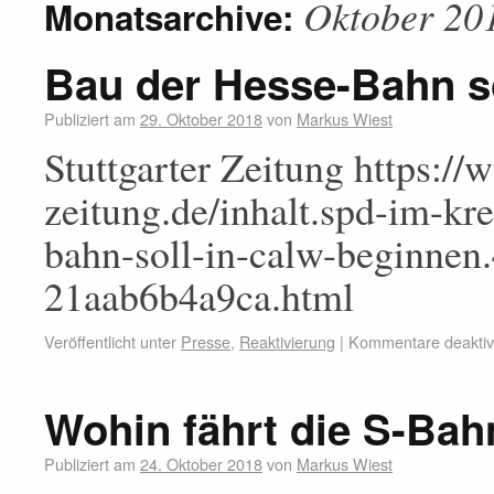
Oktober 20
Monatsarchive:
Bau der Hesse-Bahn so
Publiziert am
29. Oktober 2018
von
Markus Wiest
Stuttgarter Zeitung https://
zeitung.de/inhalt.spd-im-kr
bahn-soll-in-calw-beginnen
21aab6b4a9ca.html
Veröffentlicht unter
Presse
,
Reaktivierung
|
Kommentare deaktivi
Wohin fährt die S-Bah
Publiziert am
24. Oktober 2018
von
Markus Wiest