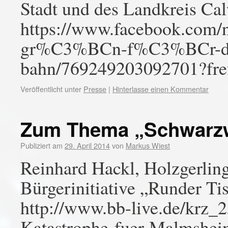
Stadt und des Landkreis Ca
https://www.facebook.com/n
gr%C3%BCn-f%C3%BCr-die
bahn/769249203092701?fre
Veröffentlicht unter
Presse
|
Hinterlasse einen Kommentar
Zum Thema „Schwarz
Publiziert am
29. April 2014
von
Markus Wiest
Reinhard Hackl, Holzgerling
Bürgerinitiative „Runder T
http://www.bb-live.de/krz
Katastrophe-fuer-Malmshei