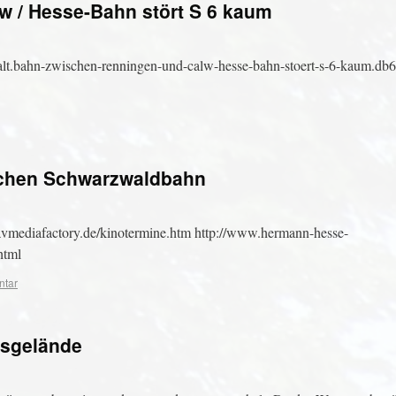
 / Hesse-Bahn stört S 6 kaum
inhalt.bahn-zwischen-renningen-und-calw-hesse-bahn-stoert-s-6-kaum.d
schen Schwarzwaldbahn
vmediafactory.de/kinotermine.htm http://www.hermann-hesse-
html
ntar
gsgelände