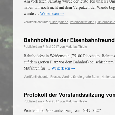
Am vorletzten Samstag wurde der letzte Teil unserer Um
haben wir noch nicht mit dem Verputzen der Wände begin
wurde …
Weiterlesen
→
Veröffentlicht unter
Bildergalerie
,
Vereinsaktivitäten
|
Hinterlasse
Bahnhofsfest der Eisenbahnfreund
Publiziert am
7. Mai 2017
von
Matthias Thiele
Bahnhofsfest in Weißenstein (75180 Pforzheim, Belremst
auf dem großen Platz vor dem Bahnhof (bei schlechtem
Mitfahren für …
Weiterlesen
→
Veröffentlicht unter
Presse
,
Vereine für die große Bahn
|
Hinterla
Protokoll der Vorstandssitzung vo
Publiziert am
7. Mai 2017
von
Matthias Thiele
Protokoll der Vorstandssitzung vom 2017.04.27