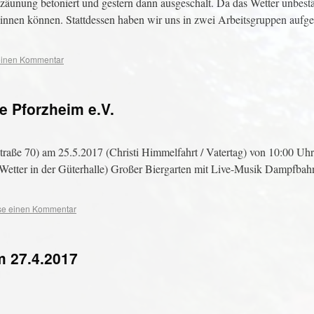
zäunung betoniert und gestern dann ausgeschalt. Da das Wetter unbest
nen können. Stattdessen haben wir uns in zwei Arbeitsgruppen aufgete
 einen Kommentar
e Pforzheim e.V.
raße 70) am 25.5.2017 (Christi Himmelfahrt / Vatertag) von 10:00 Uhr
 Wetter in der Güterhalle) Großer Biergarten mit Live-Musik Dampfba
sse einen Kommentar
m 27.4.2017