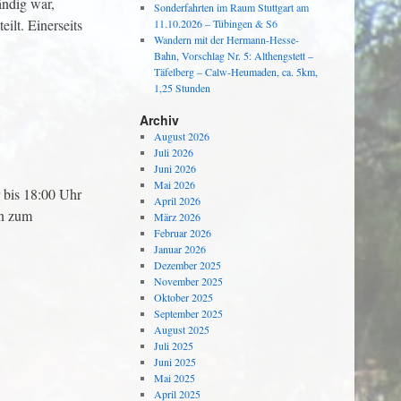
ändig war,
Sonderfahrten im Raum Stuttgart am
ilt. Einerseits
11.10.2026 – Tübingen & S6
Wandern mit der Hermann-Hesse-
Bahn, Vorschlag Nr. 5: Althengstett –
Täfelberg – Calw-Heumaden, ca. 5km,
1,25 Stunden
Archiv
August 2026
Juli 2026
Juni 2026
Mai 2026
 bis 18:00 Uhr
April 2026
hn zum
März 2026
Februar 2026
Januar 2026
Dezember 2025
November 2025
Oktober 2025
September 2025
August 2025
Juli 2025
Juni 2025
Mai 2025
April 2025