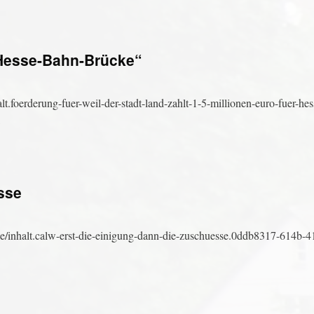
 „Hesse-Bahn-Brücke“
alt.foerderung-fuer-weil-der-stadt-land-zahlt-1-5-millionen-euro-fuer-he
sse
/inhalt.calw-erst-die-einigung-dann-die-zuschuesse.0ddb8317-614b-4