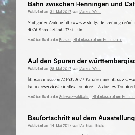
Bahn zwischen Renningen und Calw
Publiziert am
31. Mai 2017
von
Markus Wiest
Stuttgarter Zeitung http://www.stuttgarter-zeitung.de/
407d-8baa-4ef4ad4334ff.html
Veröffentlicht unter
Presse
|
Hinterlasse einen Kommentar
Auf den Spuren der württembergi
Publiziert am
28. Mai 2017
von
Markus Wiest
https://vimeo.com/216372677 Kinotermine http://www.a
bahn.de/service/aktuelles_termine/__Aktuelles-Termine.
Veröffentlicht unter
Schwarzwaldbahn
|
Hinterlasse einen Komme
Baufortschritt auf dem Ausstellun
Publiziert am
14. Mai 2017
von
Matthias Thiele