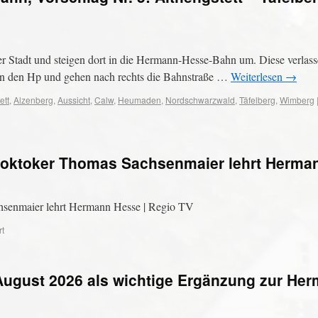
er Stadt und steigen dort in die Hermann-Hesse-Bahn um. Diese verlass
sen den Hp und gehen nach rechts die Bahnstraße …
Weiterlesen
→
ett
,
Alzenberg
,
Aussicht
,
Calw
,
Heumaden
,
Nordschwarzwald
,
Täfelberg
,
Wimberg
Booktoker Thomas Sachsenmaier lehrt Herma
hsenmaier lehrt Hermann Hesse | Regio TV
rt
August 2026 als wichtige Ergänzung zur He