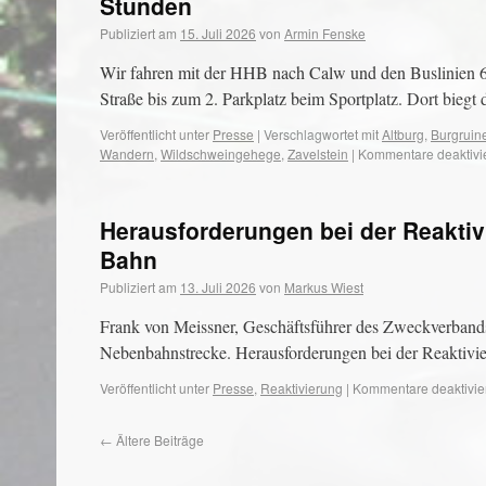
Stunden
Publiziert am
15. Juli 2026
von
Armin Fenske
Wir fahren mit der HHB nach Calw und den Buslinien 
Straße bis zum 2. Parkplatz beim Sportplatz. Dort biegt
Veröffentlicht unter
Presse
|
Verschlagwortet mit
Altburg
,
Burgruin
Wandern
,
Wildschweingehege
,
Zavelstein
|
Kommentare deaktivie
Herausforderungen bei der Reakti
Bahn
Publiziert am
13. Juli 2026
von
Markus Wiest
Frank von Meissner, Geschäftsführer des Zweckverbands
Nebenbahnstrecke. Herausforderungen bei der Reaktiv
Veröffentlicht unter
Presse
,
Reaktivierung
|
Kommentare deaktivie
←
Ältere Beiträge