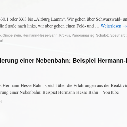
630.1 oder X63 bis „Altburg Lamm“. Wir gehen über Schwarzwald- un
 die Straße nach links, wir aber gehen einen Feld- und …
Weiterlesen
→
e
,
Gimpelstein
,
Hermann-Hesse-Bahn
,
Krokus
,
Panoramasteg
,
Schafott
,
Speßhardt
rt
vierung einer Nebenbahn: Beispiel Hermann-
 Hermann-Hesse-Bahn, spricht über die Erfahrungen aus der Reaktivie
ierung einer Nebenbahn: Beispiel Hermann-Hesse-Bahn – YouTube
rt