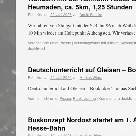
Heumaden, ca. 5km, 1,25 Stunden
Publiziert am
23. Juli 2026
von
Armin Fenske
Wir fahren von Stuttgart mit der S-Bahn S6 nach Weil d
10 Min wieder am Haltepunkt Althengstett. Wir verlas
Veröffentlicht unter
Presse
|
Verschlagwortet mit
Altburg
,
Althengst
deaktiviert
Deutschunterricht auf Gleisen – 
Publiziert am
22. Juli 2026
von
Markus Wiest
Deutschunterricht auf Gleisen – Booktoker Thomas Sac
Veröffentlicht unter
Presse
,
Reaktivierung
|
Kommentare deaktivie
Buskonzept Nordost startet am 1. 
Hesse-Bahn
Publiziert am
17. Juli 2026
von
Markus Wiest