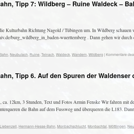
hn, Tipp 7: Wildberg – Ruine Waldeck – Ba
die Kulturbahn Richtung Nagold / Tübingen um. In Wildberg schauen wi
archiv.de/burg_wildberg_in_baden-wuerttemberg . Dann gehen wir durch 
Bahn
,
Neubulach
,
Ruine
,
Teinach
,
Waldeck
,
Wandern
,
Wildberg
|
Kommentare deakt
hn, Tipp 6. Auf den Spuren der Waldenser 
, ca. 12km, 3 Stunden, Text und Fotos Armin Fenske Wir fahren mit 
, unterqueren die Bahn auf dem Fussweg und überqueren die L183. Da
Liebenzell
,
Hermann-Hesse-Bahn
,
Monbachschlucht
,
Monbachtal
,
Möttlingen
,
Neu