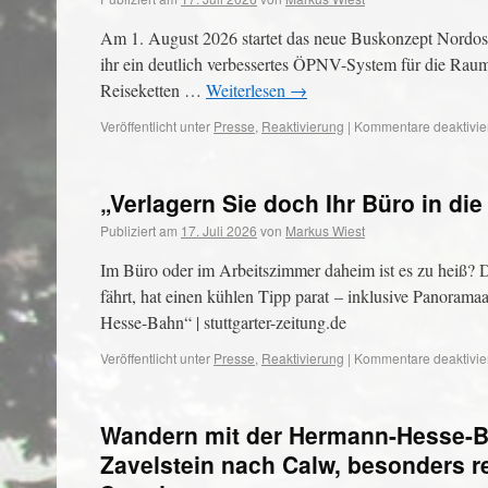
Am 1. August 2026 startet das neue Buskonzept Nordos
ihr ein deutlich verbessertes ÖPNV-System für die Raums
Reiseketten …
Weiterlesen
→
Veröffentlicht unter
Presse
,
Reaktivierung
|
Kommentare deaktivie
„Verlagern Sie doch Ihr Büro in di
Publiziert am
17. Juli 2026
von
Markus Wiest
Im Büro oder im Arbeitszimmer daheim ist es zu heiß?
fährt, hat einen kühlen Tipp parat – inklusive Panorama
Hesse-Bahn“ | stuttgarter-zeitung.de
Veröffentlicht unter
Presse
,
Reaktivierung
|
Kommentare deaktivie
Wandern mit der Hermann-Hesse-Bah
Zavelstein nach Calw, besonders re