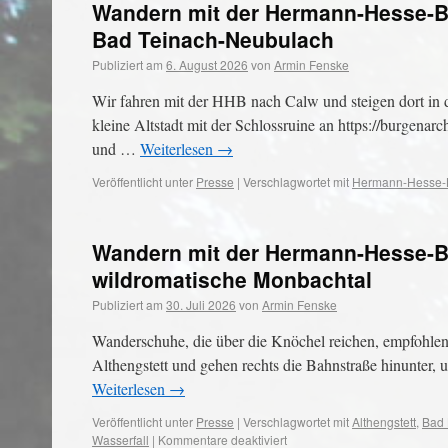
Wandern mit der Hermann-Hesse-Ba
Bad Teinach-Neubulach
Publiziert am
6. August 2026
von
Armin Fenske
Wir fahren mit der HHB nach Calw und steigen dort in 
kleine Altstadt mit der Schlossruine an https://burgen
und …
Weiterlesen
→
Veröffentlicht unter
Presse
|
Verschlagwortet mit
Hermann-Hesse-
Wandern mit der Hermann-Hesse-Ba
wildromatische Monbachtal
Publiziert am
30. Juli 2026
von
Armin Fenske
Wanderschuhe, die über die Knöchel reichen, empfohlen
Althengstett und gehen rechts die Bahnstraße hinunter
Weiterlesen
→
Veröffentlicht unter
Presse
|
Verschlagwortet mit
Althengstett
,
Bad 
Wasserfall
|
Kommentare deaktiviert