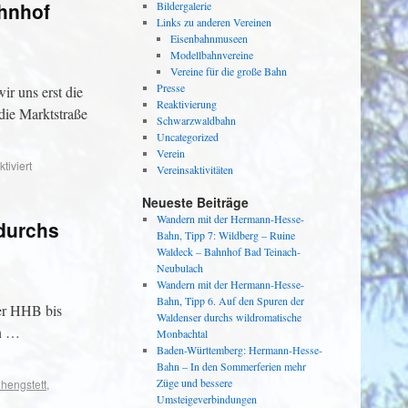
hnhof
Bildergalerie
Links zu anderen Vereinen
Eisenbahnmuseen
Modellbahnvereine
Vereine für die große Bahn
Presse
r uns erst die
Reaktivierung
die Marktstraße
Schwarzwaldbahn
Uncategorized
Verein
iviert
Vereinsaktivitäten
Neueste Beiträge
Wandern mit der Hermann-Hesse-
durchs
Bahn, Tipp 7: Wildberg – Ruine
Waldeck – Bahnhof Bad Teinach-
Neubulach
Wandern mit der Hermann-Hesse-
Bahn, Tipp 6. Auf den Spuren der
der HHB bis
Waldenser durchs wildromatische
nn …
Monbachtal
Baden-Württemberg: Hermann-Hesse-
Bahn – In den Sommerferien mehr
Züge und bessere
hengstett
,
Umsteigeverbindungen