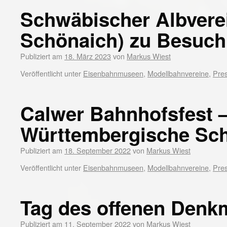
Schwäbischer Albverei
Schönaich) zu Besuch 
Publiziert am
18. März 2023
von
Markus Wiest
Veröffentlicht unter
Eisenbahnmuseen
,
Modellbahnvereine
,
Pre
Calwer Bahnhofsfest –
Württembergische Sc
Publiziert am
18. September 2022
von
Markus Wiest
Veröffentlicht unter
Eisenbahnmuseen
,
Modellbahnvereine
,
Pre
Tag des offenen Denk
Publiziert am
11. September 2022
von
Markus Wiest