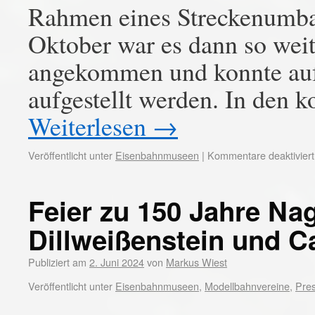
Rahmen eines Streckenumba
Oktober war es dann so weit:
angekommen und konnte auf 
aufgestellt werden. In den
Weiterlesen
→
Veröffentlicht unter
Eisenbahnmuseen
|
Kommentare deaktiviert
Feier zu 150 Jahre Na
Dillweißenstein und C
Publiziert am
2. Juni 2024
von
Markus Wiest
Veröffentlicht unter
Eisenbahnmuseen
,
Modellbahnvereine
,
Pre