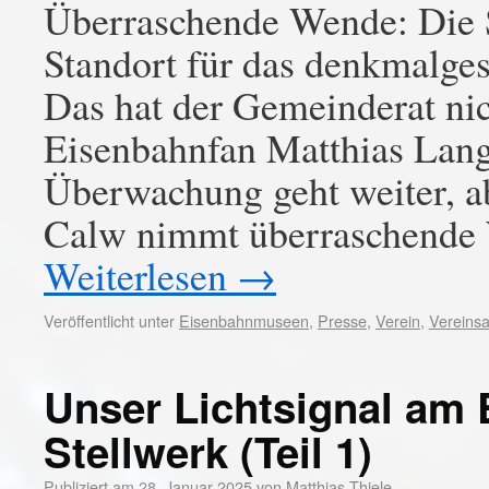
Überraschende Wende: Die S
Standort für das denkmalge
Das hat der Gemeinderat nic
Eisenbahnfan Matthias Lange
Überwachung geht weiter, a
Calw nimmt überraschende
Weiterlesen
→
Veröffentlicht unter
Eisenbahnmuseen
,
Presse
,
Verein
,
Vereinsa
Unser Lichtsignal am
Stellwerk (Teil 1)
Publiziert am
28. Januar 2025
von
Matthias Thiele