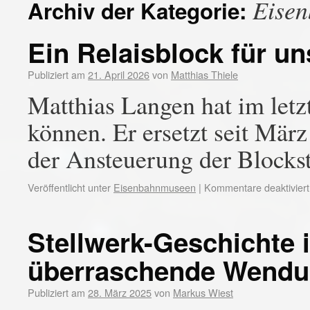
Eise
Archiv der Kategorie:
Ein Relaisblock für u
Publiziert am
21. April 2026
von
Matthias Thiele
Matthias Langen hat im letzt
können. Er ersetzt seit Mär
der Ansteuerung der Blockst
Veröffentlicht unter
Eisenbahnmuseen
|
Kommentare deaktiviert
Stellwerk-Geschichte 
überraschende Wend
Publiziert am
28. März 2025
von
Markus Wiest