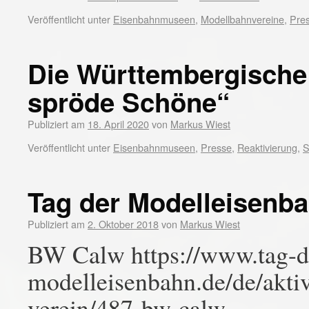
Veröffentlicht unter
Eisenbahnmuseen
,
Modellbahnvereine
,
Pre
Die Württembergische
spröde Schöne“
Publiziert am
18. April 2020
von
Markus Wiest
Veröffentlicht unter
Eisenbahnmuseen
,
Presse
,
Reaktivierung
,
S
Tag der Modelleisenb
Publiziert am
2. Oktober 2018
von
Markus Wiest
BW Calw https://www.tag-d
modelleisenbahn.de/de/aktiv
verein/487-bw-calw