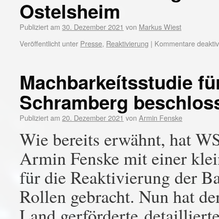
Ostelsheim
Publiziert am
30. Dezember 2021
von
Markus Wiest
Veröffentlicht unter
Presse
,
Reaktivierung
|
Kommentare deaktivi
Machbarkeítsstudie fü
Schramberg beschlos
Publiziert am
20. Dezember 2021
von
Armin Fenske
Wie bereits erwähnt, hat W
Armin Fenske mit einer klei
für die Reaktivierung der B
Rollen gebracht. Nun hat de
Land gerförderte detaillier