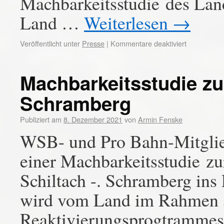
Machbarkeitsstudie des Land
Land …
Weiterlesen
→
Veröffentlicht unter
Presse
|
Kommentare deaktiviert
Machbarkeitsstudie zu
Schramberg
Publiziert am
8. Dezember 2021
von
Armin Fenske
WSB- und Pro Bahn-Mitglie
einer Machbarkeitsstudie z
Schiltach -. Schramberg ins 
wird vom Land im Rahmen 
Reaktivierungsprogtrammes g