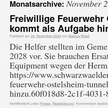
November 
Monatsarchive:
Freiwillige Feuerwehr
kommt als Aufgabe hi
Publiziert am
28. November 2023
von
Markus Wiest
Die Helfer stellten im Geme
2028 vor. Sie brauchen Ersa
Equipment wegen der Herm
https://www.schwarzwaelder-
feuerwehr-ostelsheim-tunne
hinzu.60f018d8-2c1f-4031-
Veröffentlicht unter
Presse
,
Reaktivierung
|
Kommentare deaktivi