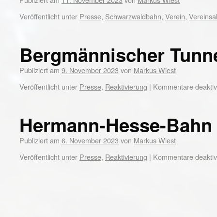
Veröffentlicht unter
Presse
,
Schwarzwaldbahn
,
Verein
,
Vereinsak
Bergmännischer Tunn
Publiziert am
9. November 2023
von
Markus Wiest
Veröffentlicht unter
Presse
,
Reaktivierung
|
Kommentare deaktivi
Hermann-Hesse-Bahn
Publiziert am
6. November 2023
von
Markus Wiest
Veröffentlicht unter
Presse
,
Reaktivierung
|
Kommentare deaktivi