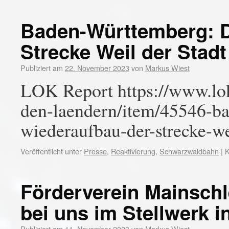
Baden-Württemberg: D
Strecke Weil der Stadt
Publiziert am
22. November 2023
von
Markus Wiest
LOK Report https://www.lok
den-laendern/item/45546-b
wiederaufbau-der-strecke-we
Veröffentlicht unter
Presse
,
Reaktivierung
,
Schwarzwaldbahn
|
K
Förderverein Mainschl
bei uns im Stellwerk i
Publiziert am
11. November 2023
von
Markus Wiest