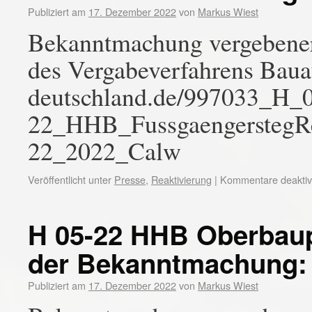
Publiziert am
17. Dezember 2022
von
Markus Wiest
Bekanntmachung vergebener
des Vergabeverfahrens Bauau
deutschland.de/997033_H_
22_HHB_FussgaengerstegR
22_2022_Calw
Veröffentlicht unter
Presse
,
Reaktivierung
|
Kommentare deaktivi
H 05-22 HHB Oberbau
der Bekanntmachung:
Publiziert am
17. Dezember 2022
von
Markus Wiest