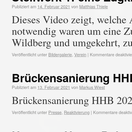
Publiziert am
14. Februar 2021
von
Matthias Thiele
Dieses Video zeigt, welche 
notwendig waren um eine Z
Wildberg und umgekehrt, z
Veröffentlicht unter
Bildergalerie
,
Verein
|
Kommentare deaktivie
Brückensanierung HH
Publiziert am
13. Februar 2021
von
Markus Wiest
Brückensanierung HHB 20
Veröffentlicht unter
Presse
,
Reaktivierung
|
Kommentare deaktivi