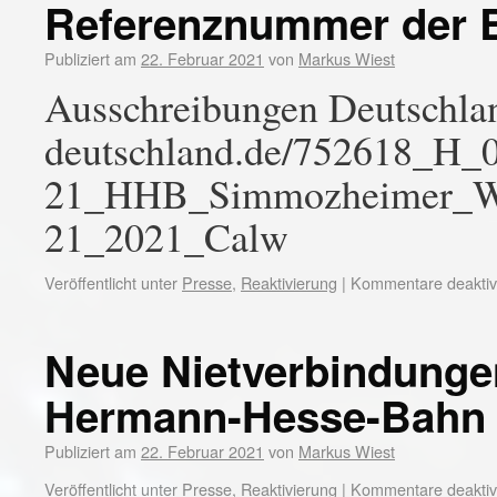
Referenznummer der 
Publiziert am
22. Februar 2021
von
Markus Wiest
Ausschreibungen Deutschlan
deutschland.de/752618_H_
21_HHB_Simmozheimer_We
21_2021_Calw
Veröffentlicht unter
Presse
,
Reaktivierung
|
Kommentare deaktivi
Neue Nietverbindunge
Hermann-Hesse-Bahn
Publiziert am
22. Februar 2021
von
Markus Wiest
Veröffentlicht unter
Presse
,
Reaktivierung
|
Kommentare deaktivi