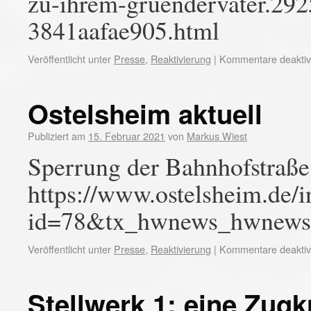
zu-ihrem-gruendervater.29
3841aafae905.html
Veröffentlicht unter
Presse
,
Reaktivierung
|
Kommentare deaktivi
Ostelsheim aktuell
Publiziert am
15. Februar 2021
von
Markus Wiest
Sperrung der Bahnhofstraße
https://www.ostelsheim.de/
id=78&tx_hwnews_hwnews
Veröffentlicht unter
Presse
,
Reaktivierung
|
Kommentare deaktivi
Stellwerk 1: eine Zug