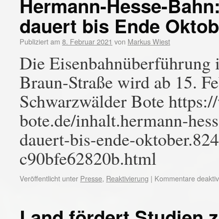
Hermann-Hesse-Bahn: 
dauert bis Ende Oktob
Publiziert am
8. Februar 2021
von
Markus Wiest
Die Eisenbahnüberführung in
Braun-Straße wird ab 15. Fe
Schwarzwälder Bote https:
bote.de/inhalt.hermann-hess
dauert-bis-ende-oktober.82
c90bfe62820b.html
Veröffentlicht unter
Presse
,
Reaktivierung
|
Kommentare deaktivi
Land fördert Studien 