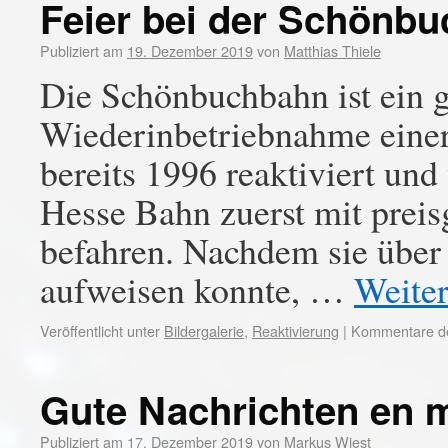
Feier bei der Schönb
Publiziert am
19. Dezember 2019
von
Matthias Thiele
Die Schönbuchbahn ist ein g
Wiederinbetriebnahme einer
bereits 1996 reaktiviert un
Hesse Bahn zuerst mit preis
befahren. Nachdem sie über
aufweisen konnte, …
Weite
Veröffentlicht unter
Bildergalerie
,
Reaktivierung
|
Kommentare dea
Gute Nachrichten en 
Publiziert am
17. Dezember 2019
von
Markus Wiest