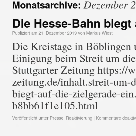
Dezember 
Monatsarchive:
Die Hesse-Bahn biegt a
Publiziert am
21. Dezember 2019
von
Markus Wiest
Die Kreistage in Böblingen 
Einigung beim Streit um d
Stuttgarter Zeitung https://
zeitung.de/inhalt.streit-um
biegt-auf-die-zielgerade-ei
b8bb61f1e105.html
Veröffentlicht unter
Presse
,
Reaktivierung
|
Kommentare deaktivi